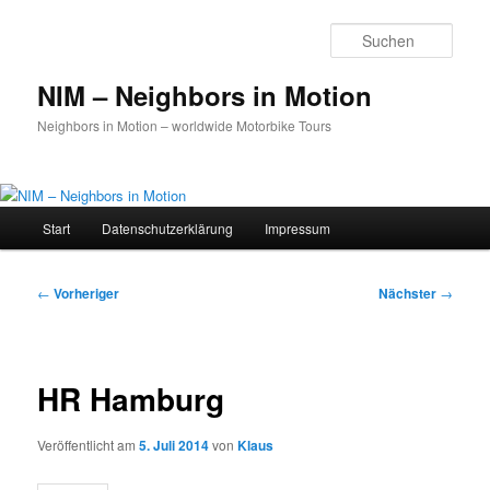
Zum
primären
Such
Inhalt
springen
NIM – Neighbors in Motion
Neighbors in Motion – worldwide Motorbike Tours
Hauptmenü
Start
Datenschutz­erklärung
Impressum
Beitragsnavigation
←
Vorheriger
Nächster
→
HR Hamburg
Veröffentlicht am
5. Juli 2014
von
Klaus