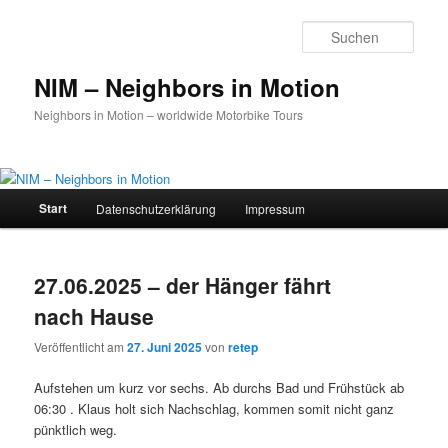
Zum
Zum
primären
sekundären
Such
Inhalt
Inhalt
springen
springen
NIM – Neighbors in Motion
Neighbors in Motion – worldwide Motorbike Tours
Hauptmenü
Start
Datenschutz­erklärung
Impressum
27.06.2025 – der Hänger fährt
nach Hause
Veröffentlicht am
27. Juni 2025
von
retep
Aufstehen um kurz vor sechs. Ab durchs Bad und Frühstück ab
06:30 . Klaus holt sich Nachschlag, kommen somit nicht ganz
pünktlich weg.