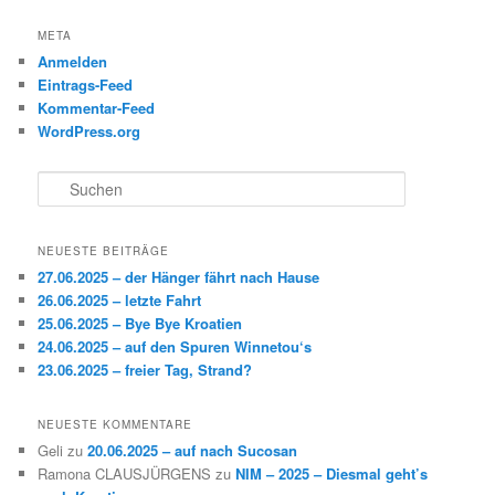
META
Anmelden
Eintrags-Feed
Kommentar-Feed
WordPress.org
S
u
c
h
NEUESTE BEITRÄGE
e
27.06.2025 – der Hänger fährt nach Hause
n
26.06.2025 – letzte Fahrt
25.06.2025 – Bye Bye Kroatien
24.06.2025 – auf den Spuren Winnetou‘s
23.06.2025 – freier Tag, Strand?
NEUESTE KOMMENTARE
Geli
zu
20.06.2025 – auf nach Sucosan
Ramona CLAUSJÜRGENS
zu
NIM – 2025 – Diesmal geht’s