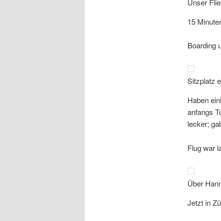
Unser Flie
15 Minute
Boarding u
Sitzplatz
Haben ein
anfangs T
lecker; ga
Flug war l
Über Han
Jetzt in Zü