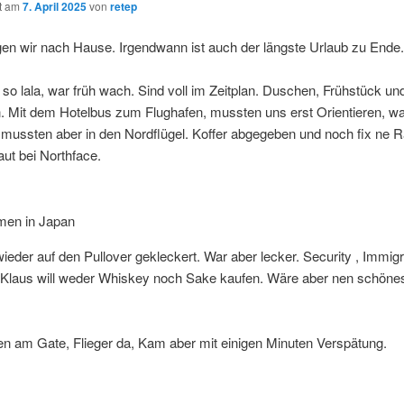
ht am
7. April 2025
von
retep
gen wir nach Hause. Irgendwann ist auch der längste Urlaub zu Ende.
so lala, war früh wach. Sind voll im Zeitplan. Duschen, Frühstück un
 Mit dem Hotelbus zum Flughafen, mussten uns erst Orientieren, w
 mussten aber in den Nordflügel. Koffer abgegeben und noch fix ne 
ut bei Northface.
men in Japan
wieder auf den Pullover gekleckert. War aber lecker. Security , Immig
. Klaus will weder Whiskey noch Sake kaufen. Wäre aber nen schöne
en am Gate, Flieger da, Kam aber mit einigen Minuten Verspätung.