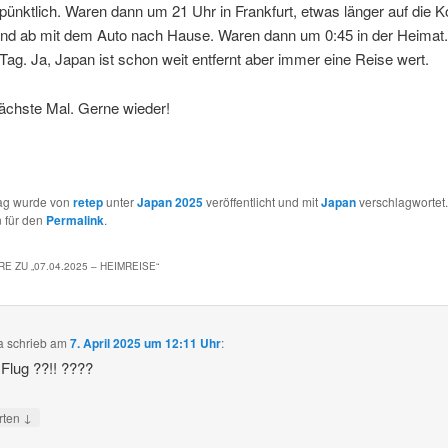
t pünktlich. Waren dann um 21 Uhr in Frankfurt, etwas länger auf die K
und ab mit dem Auto nach Hause. Waren dann um 0:45 in der Heimat
 Tag. Ja, Japan ist schon weit entfernt aber immer eine Reise wert.
ächste Mal. Gerne wieder!
rag wurde von
retep
unter
Japan 2025
veröffentlicht und mit
Japan
verschlagwortet.
 für den
Permalink
.
E ZU „
07.04.2025 – HEIMREISE
“
a
schrieb
am
7. April 2025 um 12:11 Uhr
:
Flug ??!! ????
↓
rten