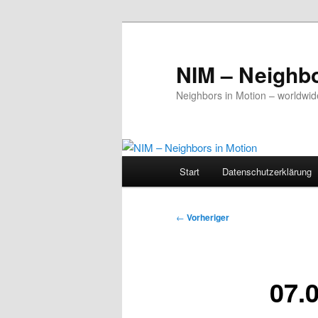
Zum
primären
Inhalt
NIM – Neighbo
springen
Neighbors in Motion – worldwid
Hauptmenü
Start
Datenschutz­erklärung
Beitragsnavigation
←
Vorheriger
07.