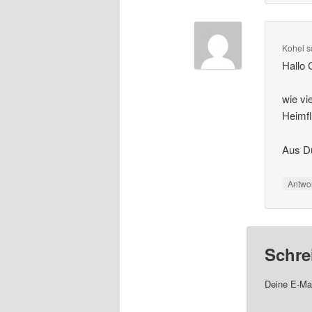
Kohei
s
Hallo 
wie vi
Heimfl
Aus D
Antwo
Schre
Deine E-Mai