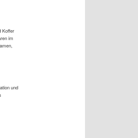
d Koffer
aren im
Ramen,
ration und
s