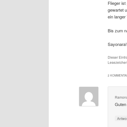
Flieger is
gewartet 
ein langer
Bis zum n
Sayonara!
Dieser Eint
Lesezeichen
2 KOMMENTAR
Ramon
Guten 
Antwo