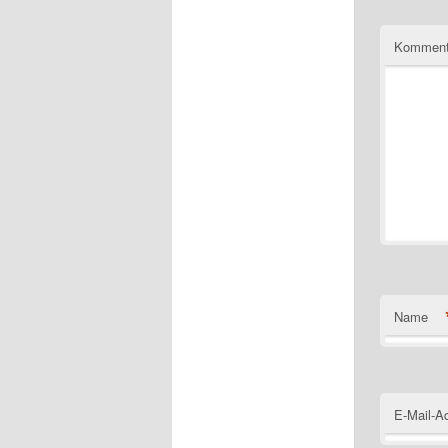
Komment
Name
E-Mail-A