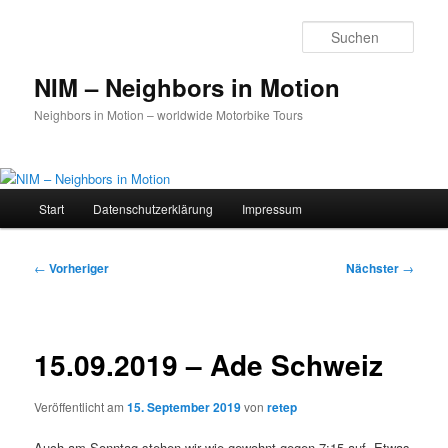
Zum
primären
Such
Inhalt
springen
NIM – Neighbors in Motion
Neighbors in Motion – worldwide Motorbike Tours
Hauptmenü
Start
Datenschutz­erklärung
Impressum
Beitragsnavigation
←
Vorheriger
Nächster
→
15.09.2019 – Ade Schweiz
Veröffentlicht am
15. September 2019
von
retep
Auch am Sonntag stehen wir wie gewohnt gegen 7:15 auf. Etwas