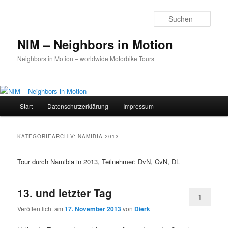
Zum
Zum
primären
sekundären
Such
Inhalt
Inhalt
springen
springen
NIM – Neighbors in Motion
Neighbors in Motion – worldwide Motorbike Tours
Hauptmenü
Start
Datenschutz­erklärung
Impressum
KATEGORIEARCHIV:
NAMIBIA 2013
Tour durch Namibia in 2013, Teilnehmer: DvN, CvN, DL
13. und letzter Tag
1
Veröffentlicht am
17. November 2013
von
Dierk