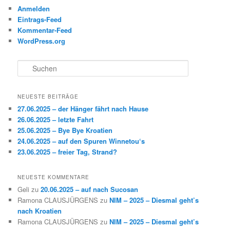
Anmelden
Eintrags-Feed
Kommentar-Feed
WordPress.org
S
u
c
h
NEUESTE BEITRÄGE
e
27.06.2025 – der Hänger fährt nach Hause
n
26.06.2025 – letzte Fahrt
25.06.2025 – Bye Bye Kroatien
24.06.2025 – auf den Spuren Winnetou‘s
23.06.2025 – freier Tag, Strand?
NEUESTE KOMMENTARE
Geli
zu
20.06.2025 – auf nach Sucosan
Ramona CLAUSJÜRGENS
zu
NIM – 2025 – Diesmal geht’s
nach Kroatien
Ramona CLAUSJÜRGENS
zu
NIM – 2025 – Diesmal geht’s